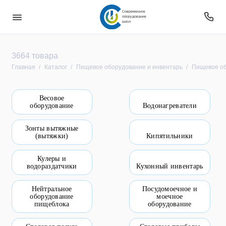
Современное
оборудование
школ
Безопасность
3664 товара
Главная
Каталог
Пищевое оборудование и инвентарь
Пищевое об
Звуковое оборудование
Весовое
Интерактивное оборудование
оборудование
Водонагреватели
Компьютерное и цифровое оборудование
Зонты вытяжные
(вытяжки)
Кипятильники
Мебель
Кулеры и
водораздатчики
Кухонный инвентарь
Оборудование
Нейтральное
Посудомоечное и
Оборудование для овз
оборудование
моечное
пищеблока
оборудование
Оборудование уличное и для прилегающей
территории