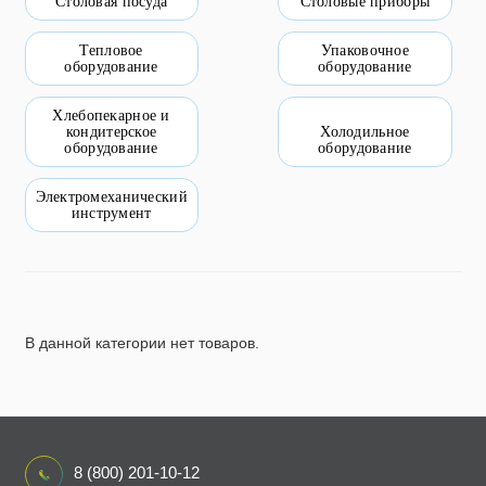
Столовая посуда
Столовые приборы
Пищевое оборудование и инвентарь
Тепловое
Упаковочное
оборудование
оборудование
Робототехника
Хлебопекарное и
Спортивное оборудование и инвентарь
кондитерское
Холодильное
оборудование
оборудование
Фото, видео и аксессуары
Электромеханический
инструмент
Цифровые лаборатории
В данной категории нет товаров.
8 (800) 201-10-12