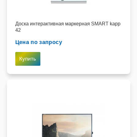
Пищевое оборудование и инвентарь
Робототехника
Доска интерактивная маркерная SMART kapp
42
Спортивное оборудование и инвентарь
Цена по запросу
Фото, видео и аксессуары
Купить
Цифровые лаборатории