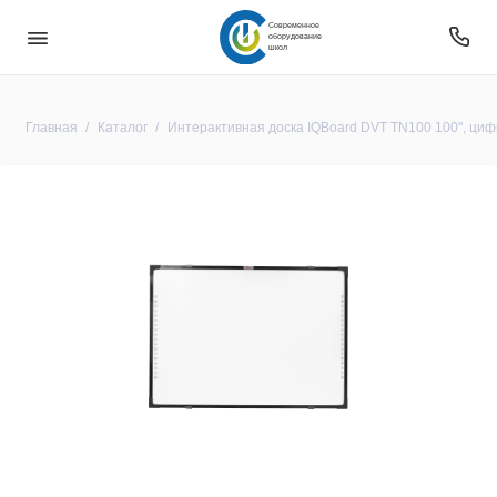
Современное
оборудование
школ
Главная
Каталог
Интерактивная доска IQBoard DVT TN100 100", циф