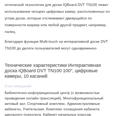
оптической технологии для доски IQBoard DVT TN100 лежит
использование четырех цифровых камер, расположенных по
углам доски, которые отслеживают движущийся по
поверхности маркер или любой другой предмет, например,
палец.
Благодаря функции Multi-touch на интерактивной доске DVT
TN100 до десяти пользователей могут одновременно
использовать пальцы или стилусы, чтобы писать, стирать и
манипулировать объектами. Также у интерактивной доски
Технические характеристики Интерактивная
IQBoard DVT TN100 поддерживается функция распознавания
доска IQBoard DVT TN100 100", цифровые
жестов.
камеры, 10 касаний
На обеих сторонах рамки расположено по 18 кнопок для
Блок помещений
вызова определенных, наиболее часто используемых
Библиотечно-информационный центр (с возможностью
проведения онлайн-трансляций), Многофункциональный
функций. Антибликовое полимерное покрытие доски
актовый зал, Спортивный комплекс, Административные
оптимизировано для проецирования, на рабочую
кабинеты, Учительская, Комплекс оснащения кабинета
поверхность доски можно наносить надписи стандартными
школьного психолога, Кабинет начальных классов,