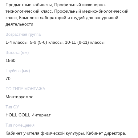
маркерами сухого стирания.
Предметные кабинеты, Профильный инженерно-
технологический класс, Профильный медико-биологический
класс, Комплекс лабораторий и студий для внеурочной
деятельности
Возрастная группа
1-4 классы, 5-9 (5-8) классы, 10-11 (8-11) классы
Высота (мм)
1560
Глубина (мм)
70
ПО ТИПУ МОНТАЖА
Монтируемое
Тип ОУ
НОШ, СОШ, Интернат
Тип помещения
Кабинет учителя физической культуры, Кабинет директора,