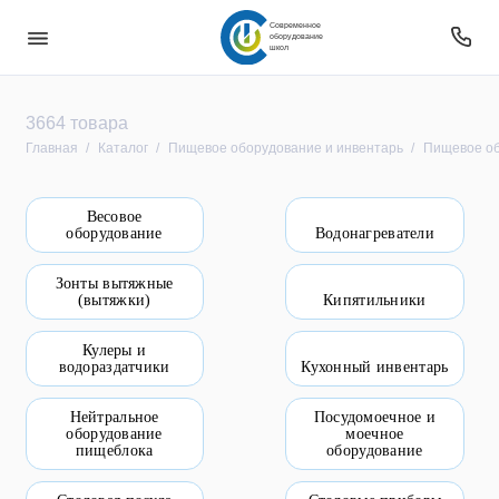
Современное
оборудование
школ
Безопасность
3664 товара
Главная
Каталог
Пищевое оборудование и инвентарь
Пищевое об
Звуковое оборудование
Весовое
Интерактивное оборудование
оборудование
Водонагреватели
Компьютерное и цифровое оборудование
Зонты вытяжные
(вытяжки)
Кипятильники
Мебель
Кулеры и
водораздатчики
Кухонный инвентарь
Оборудование
Нейтральное
Посудомоечное и
Оборудование для овз
оборудование
моечное
пищеблока
оборудование
Оборудование уличное и для прилегающей
территории