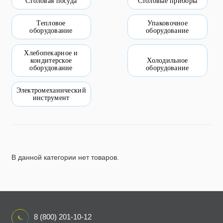
Столовая посуда
Столовые приборы
Пищевое оборудование и инвентарь
Тепловое
Упаковочное
оборудование
оборудование
Робототехника
Хлебопекарное и
Спортивное оборудование и инвентарь
кондитерское
Холодильное
оборудование
оборудование
Фото, видео и аксессуары
Электромеханический
инструмент
Цифровые лаборатории
В данной категории нет товаров.
8 (800) 201-10-12