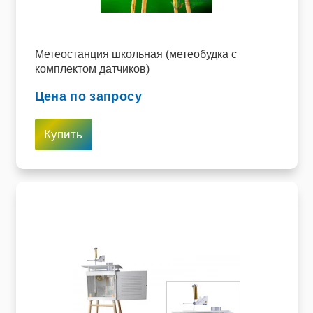
Пищевое оборудование и инвентарь
Робототехника
Метеостанция школьная (метеобудка с
комплектом датчиков)
Спортивное оборудование и инвентарь
Цена по запросу
Фото, видео и аксессуары
Купить
Цифровые лаборатории