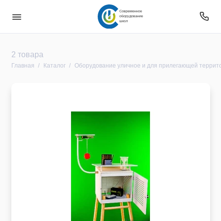
Современное
оборудование
школ
Безопасность
2 товара
Главная
Каталог
Оборудование уличное и для прилегающей террит
Звуковое оборудование
Интерактивное оборудование
Компьютерное и цифровое оборудование
Мебель
Оборудование
Оборудование для овз
Оборудование уличное и для прилегающей
территории