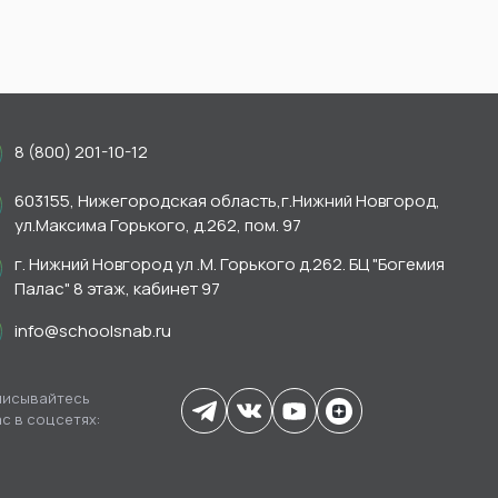
8 (800) 201-10-12
603155, Нижегородская область,г.Нижний Новгород,
ул.Максима Горького, д.262, пом. 97
г. Нижний Новгород ул .М. Горького д.262. БЦ "Богемия
Палас" 8 этаж, кабинет 97
info@schoolsnab.ru
исывайтесь
ас в соцсетях: