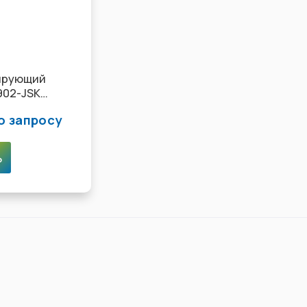
ирующий
902-JSK
м, жёлтый
о запросу
ь