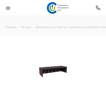
Современное
оборудование
школ
Главная
Каталог
Вешалка настенная на 5 крючков с полкой для гол