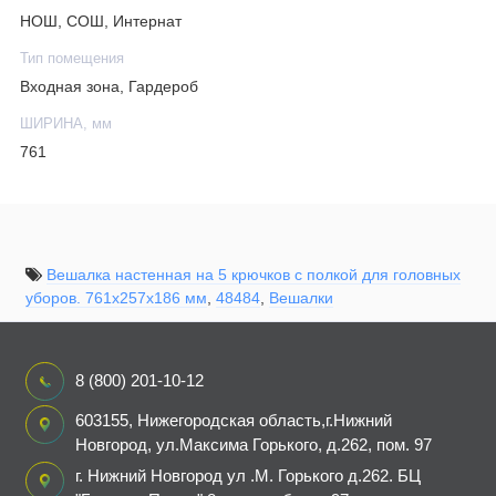
НОШ, СОШ, Интернат
Тип помещения
Входная зона, Гардероб
ШИРИНА, мм
761
Вешалка настенная на 5 крючков с полкой для головных
уборов. 761х257х186 мм
,
48484
,
Вешалки
8 (800) 201-10-12
603155, Нижегородская область,г.Нижний
Новгород, ул.Максима Горького, д.262, пом. 97
г. Нижний Новгород ул .М. Горького д.262. БЦ