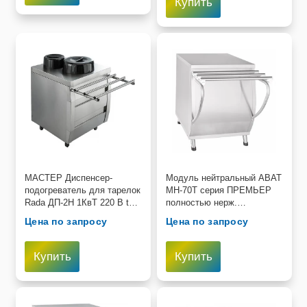
Купить
МАСТЕР Диспенсер-
Модуль нейтральный ABAT
подогреватель для тарелок
МН-70Т серия ПРЕМЬЕР
Rada ДП-2Н 1КвТ 220 В t
полностью нерж.
нагрева 30-85 (2 шахты по
(630x766(1024)x852мм)
Цена по запросу
Цена по запросу
40-50 шт. тарелок) 650 х
705 х 870 мм
Купить
Купить