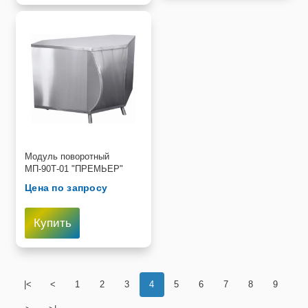
Модуль поворотный
МП-90Т-01 "ПРЕМЬЕР"
Цена по запросу
Купить
|<
<
1
2
3
4
5
6
7
8
9