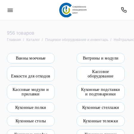
Современное
оборудование
школ
Безопасность
956 товаров
Главная
Каталог
Пищевое оборудование и инвентарь
Нейтрально
Звуковое оборудование
Ванны моечные
Витрины и модули
Интерактивное оборудование
Кассовое
Компьютерное и цифровое оборудование
Емкости для отходов
оборудование
Мебель
Кассовые модули и
Кухонные подставки
прилавки
и подтоварники
Оборудование
Кухонные полки
Кухонные стеллажи
Оборудование для овз
Кухонные столы
Кухонные тележки
Оборудование уличное и для прилегающей
территории