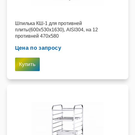
Пищевое оборудование и инвентарь
Робототехника
Шпилька КШ-1 для противней
плиты(600х530х1630), AISI304, на 12
противней 470х580
Спортивное оборудование и инвентарь
Цена по запросу
Фото, видео и аксессуары
Цифровые лаборатории
Купить