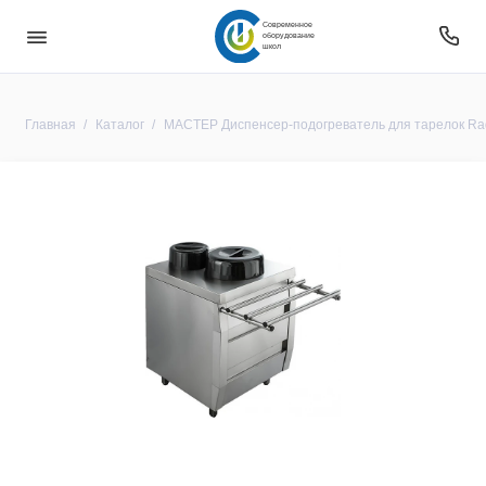
Современное
оборудование
школ
Главная
Каталог
МАСТЕР Диспенсер-подогреватель для тарелок Rada 