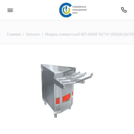
Современное
оборудование
школ
Главная
Каталог
Модуль поворотный МП-45КМ "АСТА" (566(813)x705(