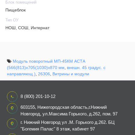
Блок помещений
Пищеблок
Тип ОУ
НОШ, СОШ, Интернат
Модуль поворотный МП-45КМ АСТА
(566(813)x705(1030)x870 мм
,
внешн. 45 градус. с
направляющ.)
,
26306
,
Витрины и модули
8 (800) 201-10-12
603155, Нижегородская область,г.Нижний
Новгород, ул.Максима Горького, д.262, пом. 97
г. Нижний Новгород ул .М. Горького д.262. БЦ
"Богемия Палас" 8 этаж, кабинет 97