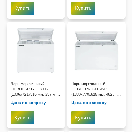
Купить
Купить
Пищевое оборудование и инвентарь
Робототехника
Спортивное оборудование и инвентарь
Фото, видео и аксессуары
Цифровые лаборатории
Ларь морозильный
Ларь морозильный
LIEBHERR GTL 3005
LIEBHERR GTL 4905
(1006х721х915 мм, 297 л ,
(1380х770х915 мм, 482 л ,
−14°C до −26°C)
−14°C до −26°C)
Цена по запросу
Цена по запросу
Купить
Купить