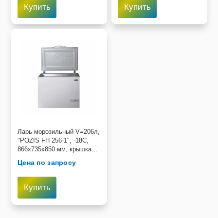
Купить
Купить
Ларь морозильный V=206л,
"POZIS FH 256-1", -18С,
866х735х850 мм, крышка
глухая (1 корзина)
Цена по запросу
Купить