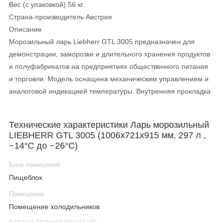
Вес (с упаковкой) 56 кг
Страна-производитель Австрия
Описание
Морозильный ларь Liebherr GTL 3005 предназначен для
демонстрации, заморозки и длительного хранения продуктов
и полуфабрикатов на предприятиях общественного питания
и торговли. Модель оснащена механическим управлением и
аналоговой индикацией температуры. Внутренняя прокладка
выполнена из алюминия, дверь и корпус - из стали, рама - из
пластика.
Технические характеристики Ларь морозильный
Особенности:
LIEBHERR GTL 3005 (1006х721х915 мм, 297 л ,
Статическая система охлаждения
−14°C до −26°C)
Ручное размораживание
Блок помещений
Отвод талой воды
Пищеблок
Крышка с замком
Встроенная ручка алюминиевого профиля
Помещение
Хладагент: R600A
Помещение холодильников
Климатический класс: SN-T