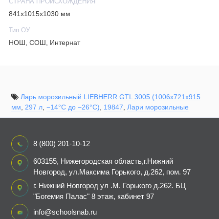
СТРАНА ПРОИСХОЖДЕНИЯ
Внутреннее освещение
841х1015х1030 мм
Дополнительные характеристики:
Объем:
Тип ОУ
Общий: 299 л
НОШ, СОШ, Интернат
Ларь морозильный LIEBHERR GTL 3005 (1006х721х915
мм
,
297 л
,
−14°C до −26°C)
,
19847
,
Лари морозильные
8 (800) 201-10-12
603155, Нижегородская область,г.Нижний
Новгород, ул.Максима Горького, д.262, пом. 97
г. Нижний Новгород ул .М. Горького д.262. БЦ
"Богемия Палас" 8 этаж, кабинет 97
info@schoolsnab.ru