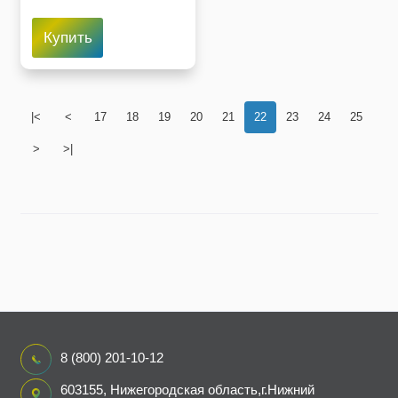
Купить
|<
<
17
18
19
20
21
22
23
24
25
>
>|
8 (800) 201-10-12
603155, Нижегородская область,г.Нижний