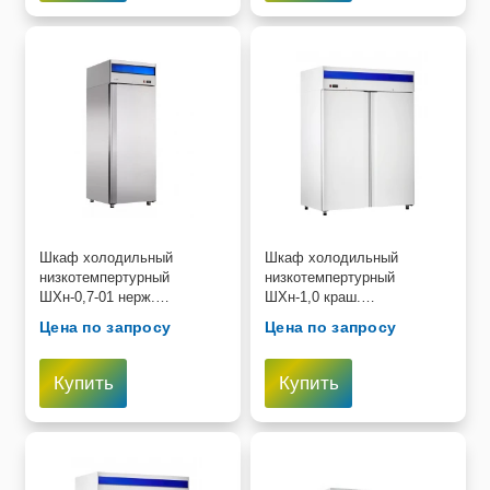
Шкаф холодильный
Шкаф холодильный
низкотемпертурный
низкотемпертурный
ШХн-0,7-01 нерж.
ШХн-1,0 краш.
(740х850х2050 мм) t -18°С,
(1485х690х2050 мм) t -18°С,
Цена по запросу
Цена по запросу
верх.агрегат, ТЭН оттайк
верх.агрегат, ТЭН оттайки,
Купить
Купить