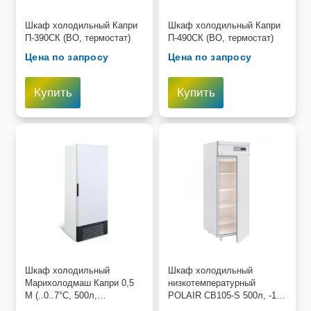
Пищевое оборудование и инвентарь
Шкаф холодильный Капри
Шкаф холодильный Капри
П-390СК (ВО, термостат)
П-490СК (ВО, термостат)
Робототехника
Цена по запросу
Цена по запросу
Спортивное оборудование и инвентарь
Купить
Купить
Фото, видео и аксессуары
Цифровые лаборатории
Шкаф холодильный
Шкаф холодильный
Марихолодмаш Капри 0,5
низкотемпературный
М (..0..7°C, 500л,
POLAIR CB105-S 500л, -18
595х710х20230мм, 0,18кВт/
°C, 0,55кВт, 220В,