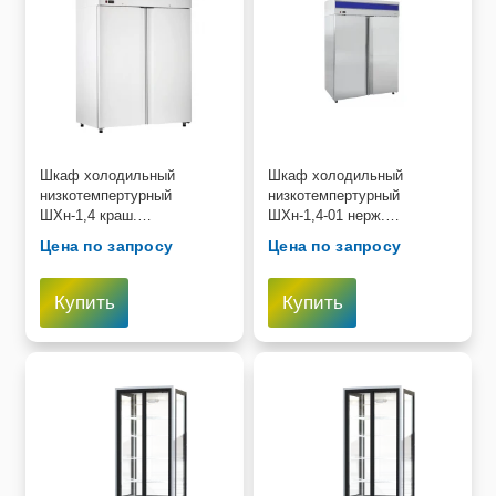
Шкаф холодильный
Шкаф холодильный
низкотемпертурный
низкотемпертурный
ШХн-1,4 краш.
ШХн-1,4-01 нерж.
(1485х850х2050 мм) t -18°С,
(1485х850х2050 мм) t -18°С,
Цена по запросу
Цена по запросу
верх.агрегат, ТЭН оттайки,
верх.агрегат, ТЭН оттай
Купить
Купить