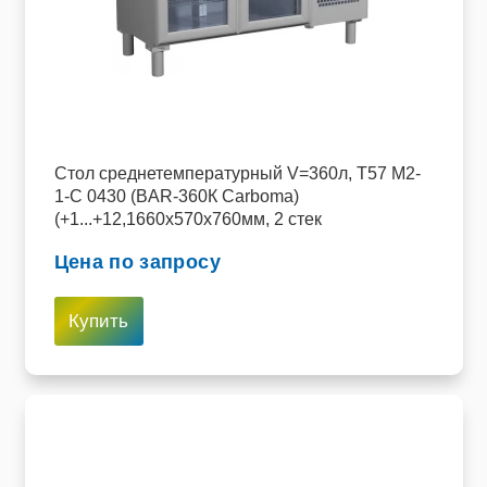
Cтол среднетемпературный V=360л, T57 M2-
1-C 0430 (BAR-360К Сarboma)
(+1...+12,1660х570х760мм, 2 стек
Цена по запросу
Купить