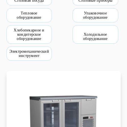
Столовая посуда
Столовые приборы
Пищевое оборудование и инвентарь
Тепловое
Упаковочное
оборудование
оборудование
Робототехника
Хлебопекарное и
Спортивное оборудование и инвентарь
кондитерское
Холодильное
оборудование
оборудование
Фото, видео и аксессуары
Электромеханический
инструмент
Цифровые лаборатории