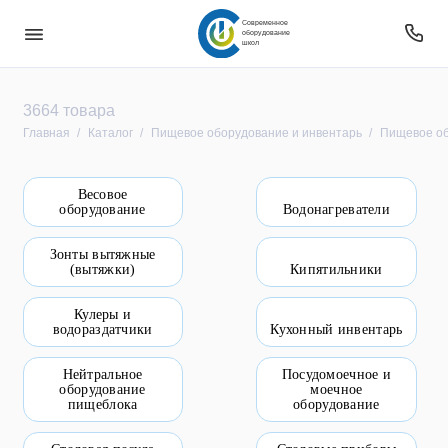
Современное
оборудование
школ
Безопасность
3664 товара
Главная
Каталог
Пищевое оборудование и инвентарь
Пищевое об
Звуковое оборудование
Весовое
Интерактивное оборудование
оборудование
Водонагреватели
Компьютерное и цифровое оборудование
Зонты вытяжные
(вытяжки)
Кипятильники
Мебель
Кулеры и
водораздатчики
Кухонный инвентарь
Оборудование
Нейтральное
Посудомоечное и
Оборудование для овз
оборудование
моечное
пищеблока
оборудование
Оборудование уличное и для прилегающей
территории