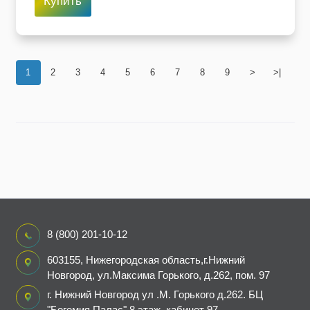
Купить
1
2
3
4
5
6
7
8
9
>
>|
8 (800) 201-10-12
603155, Нижегородская область,г.Нижний
Новгород, ул.Максима Горького, д.262, пом. 97
г. Нижний Новгород ул .М. Горького д.262. БЦ
"Богемия Палас" 8 этаж, кабинет 97