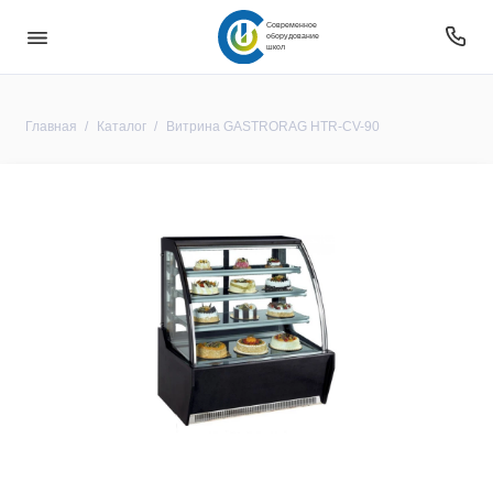
Современное
оборудование
школ
Главная
Каталог
Витрина GASTRORAG HTR-CV-90