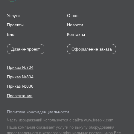
Услуги
О нас
Проекты
Новости
Блог
Контакты
Дизайн-проект
Оформление заказа
Приказ №704
Приказ №804
Приказ №838
Презентации
Политика конфиденциальности
Часть изображений используется с сайта www.freepik.com
Наша компания оказывает услуги по выкупу оборудования
представленного в каталоге у официальных поставщиков.Все