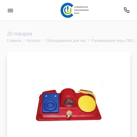
Современное
оборудование
школ
Безопасность
20 товаров
Главная
Каталог
Оборудование для овз
Развивающие игры ОВЗ
Звуковое оборудование
Интерактивное оборудование
Компьютерное и цифровое оборудование
Мебель
Оборудование
Оборудование для овз
Оборудование уличное и для прилегающей
территории