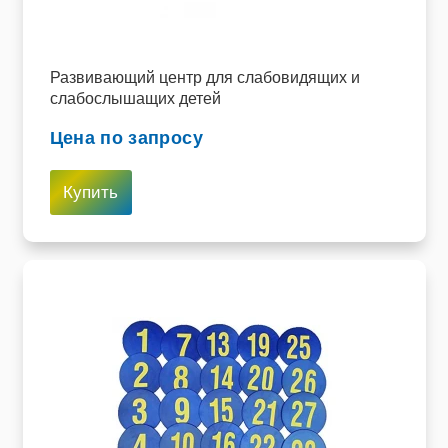
Пищевое оборудование и инвентарь
Робототехника
Развивающий центр для слабовидящих и
слабослышащих детей
Спортивное оборудование и инвентарь
Цена по запросу
Фото, видео и аксессуары
Купить
Цифровые лаборатории