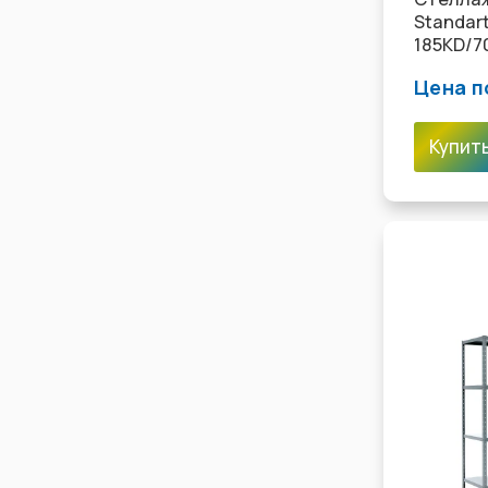
Standar
185KD/7
Цена п
Купит