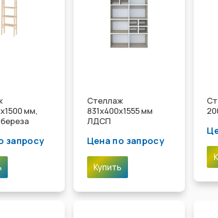
ж
Стеллаж
Ст
х1500 мм,
831х400х1555 мм
20
 береза
ЛДСП
Це
о запросу
Цена по запросу
ь
Купить