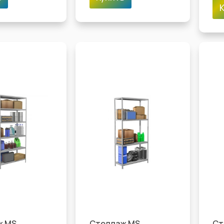
ж MS
Стеллаж MS
Ст