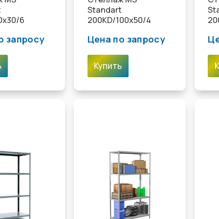
t
Standart
St
0x30/6
200KD/100x50/4
20
о запросу
Цена по запросу
Це
ь
Купить