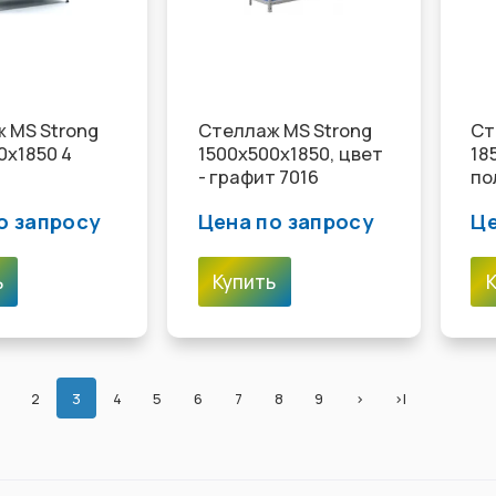
 MS Strong
Стеллаж MS Strong
Ст
0х1850 4
1500х500х1850, цвет
18
- графит 7016
по
о запросу
Цена по запросу
Це
ь
Купить
2
3
4
5
6
7
8
9
>
>|