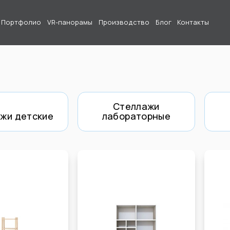
Портфолио
VR-панорамы
Производство
Блог
Контакты
Стеллажи
жи детские
лабораторные