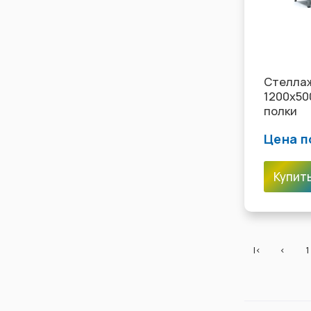
Стеллаж
1200х50
полки
Цена п
Купит
|<
<
1