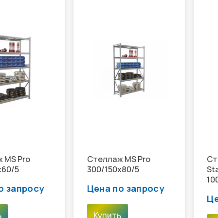
 MS Pro
Стеллаж MS Pro
Ст
x60/5
300/150x80/5
St
10
о запросу
Цена по запросу
Це
ь
Купить