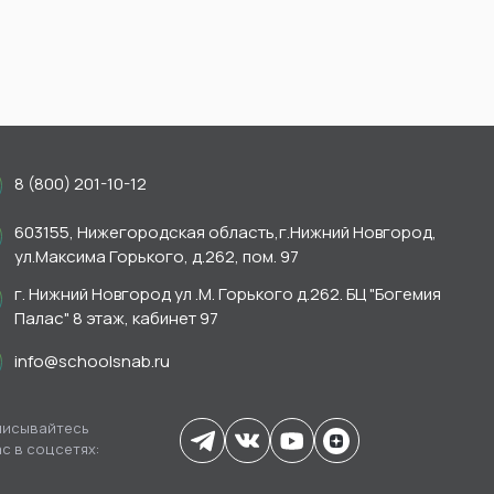
8 (800) 201-10-12
603155, Нижегородская область,г.Нижний Новгород,
ул.Максима Горького, д.262, пом. 97
г. Нижний Новгород ул .М. Горького д.262. БЦ "Богемия
Палас" 8 этаж, кабинет 97
info@schoolsnab.ru
исывайтесь
ас в соцсетях: