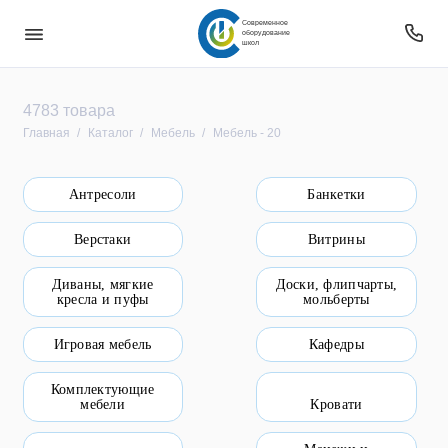
Современное
оборудование
школ
Безопасность
4783 товара
Главная
Каталог
Мебель
Мебель - 20
Звуковое оборудование
Антресоли
Банкетки
Интерактивное оборудование
Верстаки
Витрины
Компьютерное и цифровое оборудование
Диваны, мягкие
Доски, флипчарты,
Мебель
кресла и пуфы
мольберты
Оборудование
Игровая мебель
Кафедры
Оборудование для овз
Комплектующие
мебели
Кровати
Оборудование уличное и для прилегающей
территории