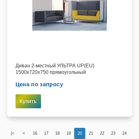
Диван 2-местный УЛЬТРА UP(EU)
1500х720х750 прямоугольный
Цена по запросу
Купить
|<
<
16
17
18
19
20
21
22
23
24