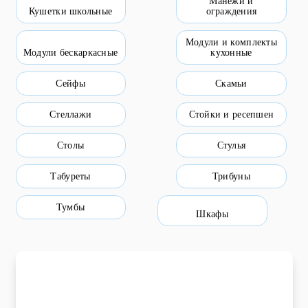
Манежи и
Кушетки школьные
ограждения
Пищевое оборудование и инвентарь
Модули и комплекты
Робототехника
Модули бескаркасные
кухонные
Спортивное оборудование и инвентарь
Сейфы
Скамьи
Фото, видео и аксессуары
Стеллажи
Стойки и ресепшен
Цифровые лаборатории
Столы
Стулья
Табуреты
Трибуны
Тумбы
Шкафы