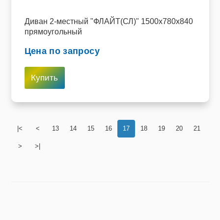
Диван 2-местный "ФЛАЙТ(СЛ)" 1500х780х840
прямоугольный
Цена по запросу
Купить
|<
<
13
14
15
16
17
18
19
20
21
>
>|