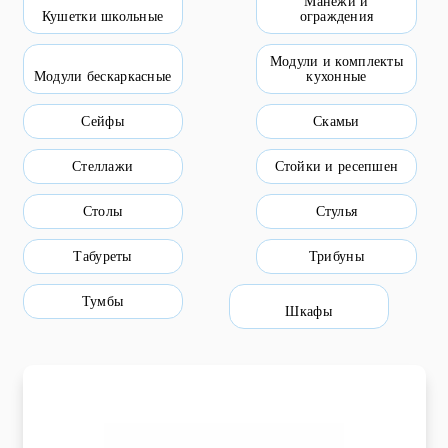
Манежи и
Кушетки школьные
ограждения
Пищевое оборудование и инвентарь
Модули и комплекты
Робототехника
Модули бескаркасные
кухонные
Спортивное оборудование и инвентарь
Сейфы
Скамьи
Фото, видео и аксессуары
Стеллажи
Стойки и ресепшен
Цифровые лаборатории
Столы
Стулья
Табуреты
Трибуны
Тумбы
Шкафы