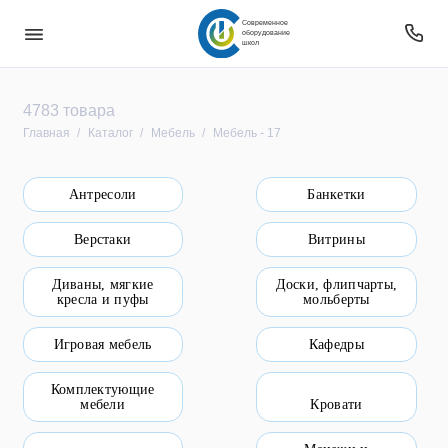
Современное
оборудование
школ
Безопасность
4783 товара
Главная
Каталог
Мебель
Мебель - 17
Звуковое оборудование
Антресоли
Банкетки
Интерактивное оборудование
Верстаки
Витрины
Компьютерное и цифровое оборудование
Диваны, мягкие
Доски, флипчарты,
Мебель
кресла и пуфы
мольберты
Оборудование
Игровая мебель
Кафедры
Оборудование для овз
Комплектующие
мебели
Кровати
Оборудование уличное и для прилегающей
территории