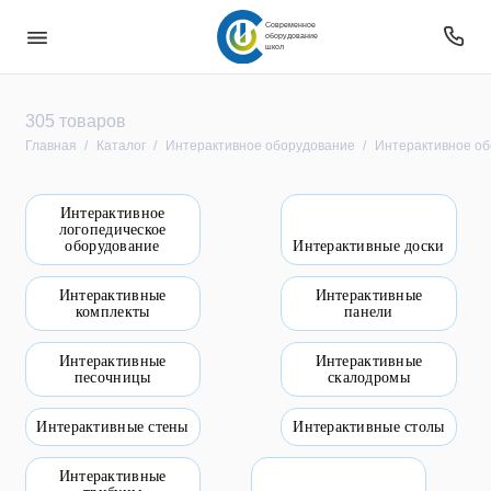
Современное
оборудование
школ
Безопасность
305 товаров
Главная
Каталог
Интерактивное оборудование
Интерактивное об
Звуковое оборудование
Интерактивное
Интерактивное оборудование
логопедическое
оборудование
Интерактивные доски
Компьютерное и цифровое оборудование
Интерактивные
Интерактивные
комплекты
панели
Мебель
Интерактивные
Интерактивные
Оборудование
песочницы
скалодромы
Оборудование для овз
Интерактивные стены
Интерактивные столы
Оборудование уличное и для прилегающей
Интерактивные
территории