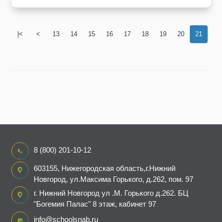
|<
<
13
14
15
16
17
18
19
20
21
8 (800) 201-10-12
603155, Нижегородская область,г.Нижний
Новгород, ул.Максима Горького, д.262, пом. 97
г. Нижний Новгород ул .М. Горького д.262. БЦ
"Богемия Палас" 8 этаж, кабинет 97
info@schoolsnab.ru