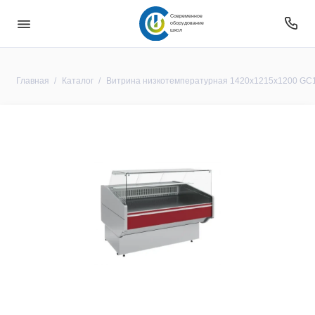
Современное
оборудование
школ
Главная
Каталог
Витрина низкотемпературная 1420х1215х1200 GС12