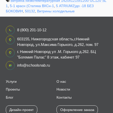
Витрина низкотемпературная 1420х1215х1200 GС120 SL
1
,
5-1 красн (Статика ВХСн-1
,
5 ATRIUM2)до -18 БЕЗ
БОКОВИН
,
50132
,
Витрины холодильные
8 (800) 201-10-12
603155, Нижегородская область,г.Нижний
Новгород, ул.Максима Горького, д.262, пом. 97
г. Нижний Новгород ул .М. Горького д.262. БЦ
"Богемия Палас" 8 этаж, кабинет 97
info@schoolsnab.ru
Услуги
О нас
Проекты
Новости
Блог
Контакты
Дизайн-проект
Оформление заказа