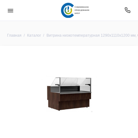
Современное
оборудование
школ
Главная
Каталог
Витрина низкотемпературная 1290x1110x1200 мм,