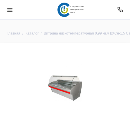
Современное
оборудование
школ
Главная
Каталог
Витрина низкотемпературная 0,99 кв.м ВХСн-1,5 Ca