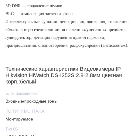
3D DNR — подавление шумов.
BLC — компенсация засветки. фона
Интеллектуальные функции: детекция лиц, движения, вторжения в
область и пересечения линии, оставленных/унесенных предметов,
аудиодетектор, детекция нарушения правил парковки,
праздношатания, столпотворения, расфокусировки (антисаботаж).
Базовые параметры, оптика, интерфейсы
Технические характеристики Видеокамера IP
DS-I252S (2.8 мм) построена на CMOS-матрице 1/2.7" с
Hikvision HiWatch DS-I252S 2.8-2.8мм цветная
чувствительностью 0.01 лк при апертуре F/1.2. Укомплектована
корп.:белый
объективом 2.8 мм с углом обзора по горизонтали 114º.
Поддерживает режим день/ночь. Оборудована механическим ИК-
Блок помещений
фильтром для коррекции цветопередачи при достаточном
Входные/проходные зоны
освещении (преломляет ИК-лучи). В темноте ICR сдвигается в
ПО ТИПУ МОНТАЖА
сторону для повышения чувствительности сенсора и нормальной
Монтируемое
работы ИК-подсветки.
Тип ОУ