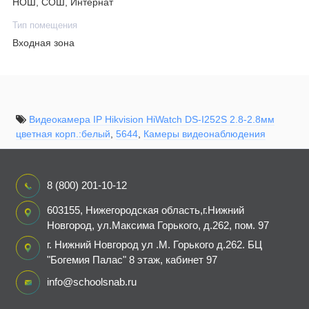
НОШ, СОШ, Интернат
Для компрессии основного видеопотока предусмотрены кодеки
H.265 и H.264, субпотока — MJPEG, для снижения нагрузки на
Тип помещения
Входная зона
сеть и сервер — 2-потоковая передача. Скорость трансляции — 25
к/с. Камера оборудована сетевым портом RJ-45, микрофоном и
динамиком. Совместима по ONVIF. Диапазон рабочих температур
— -20 °C… +45 °C. Питание — DC 12 В ±25 %, PoE (IEEE
802.3af). Потребляемая мощность — не более 3.5 Вт.
Видеокамера IP Hikvision HiWatch DS-I252S 2.8-2.8мм
цветная корп.:белый
,
5644
,
Камеры видеонаблюдения
8 (800) 201-10-12
603155, Нижегородская область,г.Нижний
Новгород, ул.Максима Горького, д.262, пом. 97
г. Нижний Новгород ул .М. Горького д.262. БЦ
"Богемия Палас" 8 этаж, кабинет 97
info@schoolsnab.ru