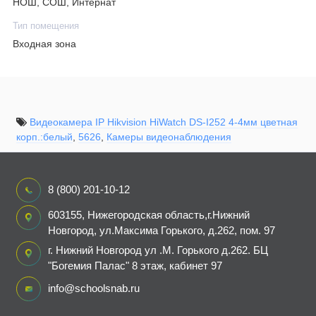
НОШ, СОШ, Интернат
расстоянием 4 мм F2.0
Тип помещения
Входная зона
Видеокамера IP Hikvision HiWatch DS-I252 4-4мм цветная
корп.:белый
,
5626
,
Камеры видеонаблюдения
8 (800) 201-10-12
603155, Нижегородская область,г.Нижний
Новгород, ул.Максима Горького, д.262, пом. 97
г. Нижний Новгород ул .М. Горького д.262. БЦ
"Богемия Палас" 8 этаж, кабинет 97
info@schoolsnab.ru