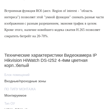
Встроенная функция ROI (англ. Region of interest - "область
интереса") позволяет этой "умной функции" снимать разные части
изображения с разным разрешением, экономя трафик в целом.
Кроме этого, наличие новейшего кодека сжатия H.265 позволяет
сократить битрейт на 20-70%.
Камера комплектуется фиксированным объективом с
Технические характеристики Видеокамера IP
конструктивом крепления 3-axis. Поддерживается питание по
Hikvision HiWatch DS-I252 4-4мм цветная
Ethernet-кабелю (PoE).
корп.:белый
HiWatch DS-I252 – превосходный выбор для организации
Блок помещений
видеонаблюдения в офисе или дома, а также для реализации
Входные/проходные зоны
проектов с ограниченным бюджетом и высокими требованиями к
ПО ТИПУ МОНТАЖА
детализации.
Монтируемое
Тип ОУ
Камера комплектуется объективом с фиксированным фокусным