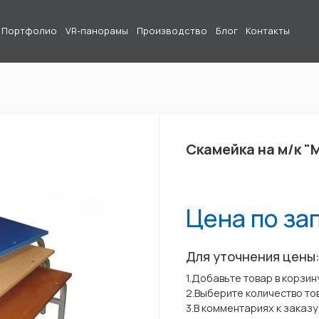
Портфолио
VR-панорамы
Производство
Блог
Контакты
Скамейка на м/к "
Цена по за
Для уточнения цены
1.Добавьте товар в корзин
2.Выберите количество то
3.В комментариях к заказ