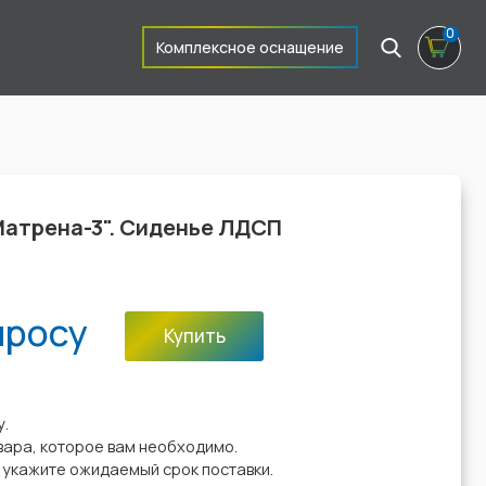
0
Комплексное оснащение
Матрена-3". Сиденье ЛДСП
просу
Купить
:
у.
вара, которое вам необходимо.
у укажите ожидаемый срок поставки.