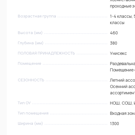
проходные 
Возрастная группа
1-4 классы, 
классы
Высота (мм)
460
Глубина (мм)
380
ПОЛОВАЯ ПРИНАДЛЕЖНОСТЬ
Унисекс
Помещение
Раздевальна
Помещение 
СЕЗОННОСТЬ
Летний ассо
Осенний ас
ассортимен
Тип ОУ
НОШ, СОШ, 
Тип помещения
Входная зон
Ширина (мм)
1300