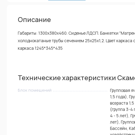
Описание
Габариты: 1300х380х460. Сиденье ЛДСП. Банкетки "Матрен
холоднокатаные трубы сечением 25х25х1,2. Цвет каркаса 
каркаса 1245*345*435
Технические характеристики Скаме
Блок помещений
Групповая яч
1,5 года), Г
возраста 1,5
(группа 3-4 
4 - 5 лет), 
лет), Группо
Бассейн, Ка
хозяйственн