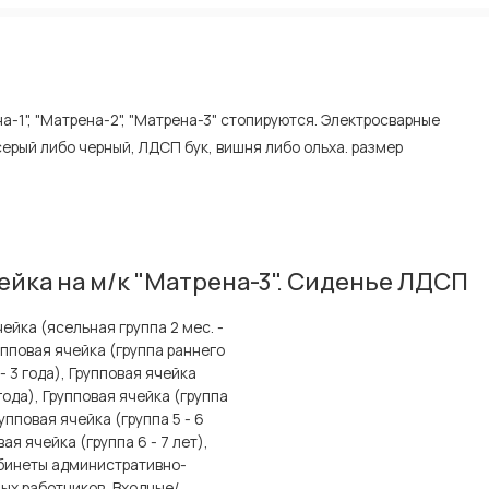
а-1", "Матрена-2", "Матрена-3" стопируются. Электросварные
серый либо черный, ЛДСП бук, вишня либо ольха. размер
йка на м/к "Матрена-3". Сиденье ЛДСП
ейка (ясельная группа 2 мес. -
рупповая ячейка (группа раннего
 - 3 года), Групповая ячейка
года), Групповая ячейка (группа
Групповая ячейка (группа 5 - 6
вая ячейка (группа 6 - 7 лет),
бинеты административно-
ых работников, Входные/