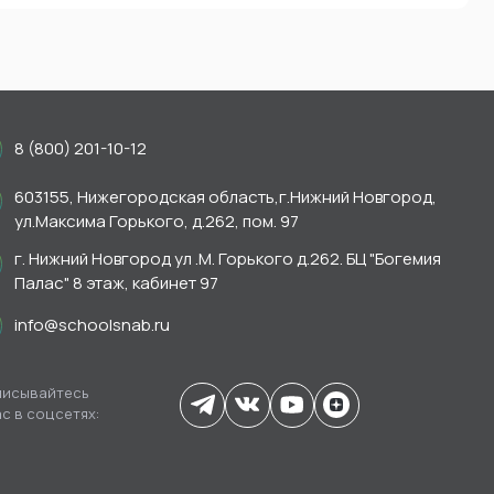
8 (800) 201-10-12
603155, Нижегородская область,г.Нижний Новгород,
ул.Максима Горького, д.262, пом. 97
г. Нижний Новгород ул .М. Горького д.262. БЦ "Богемия
Палас" 8 этаж, кабинет 97
info@schoolsnab.ru
исывайтесь
ас в соцсетях: