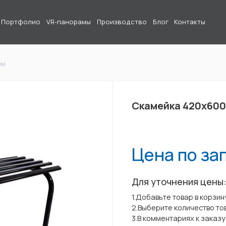
Портфолио
VR-панорамы
Производство
Блог
Контакты
ем
Скамейка 420х600
Цена по за
Для уточнения цены
1.Добавьте товар в корзин
2.Выберите количество то
3.В комментариях к заказ