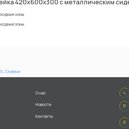
ейка 420х600х300 с металлическим си
оходные зоны
оходные зоны
60
,
Скамьи
О нас
Новости
Контакты