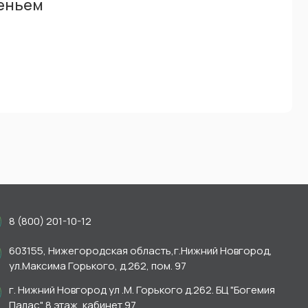
деньем
8 (800) 201-10-12
603155, Нижегородская область,г.Нижний Новгород,
ул.Максима Горького, д.262, пом. 97
г. Нижний Новгород ул .М. Горького д.262. БЦ "Богемия
Палас" 8 этаж, кабинет 97