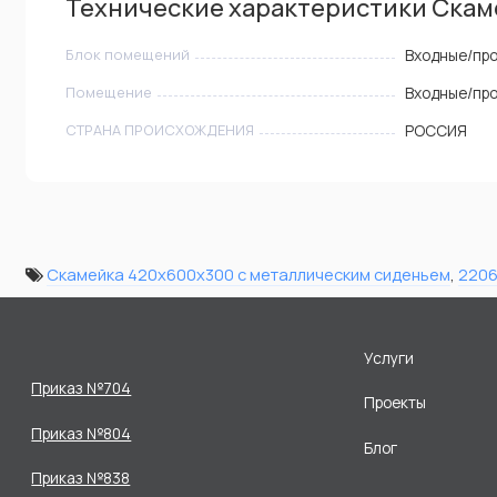
Технические характеристики Скам
Блок помещений
Входные/пр
Помещение
Входные/пр
СТРАНА ПРОИСХОЖДЕНИЯ
РОССИЯ
Скамейка 420х600х300 с металлическим сиденьем
,
220
Услуги
Приказ №704
Проекты
Приказ №804
Блог
Приказ №838