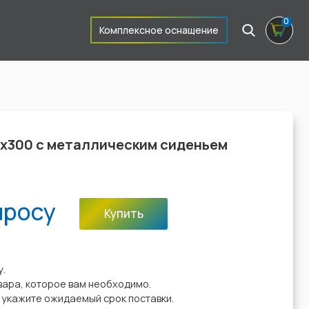
0
Комплексное оснащение
х300 с металлическим сиденьем
просу
Купить
:
у.
вара, которое вам необходимо.
у укажите ожидаемый срок поставки.