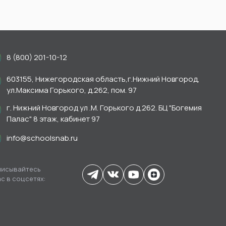
8 (800) 201-10-12
603155, Нижегородская область,г.Нижний Новгород,
ул.Максима Горького, д.262, пом. 97
г. Нижний Новгород ул .М. Горького д.262. БЦ "Богемия
Палас" 8 этаж, кабинет 97
info@schoolsnab.ru
исывайтесь
ас в соцсетях: