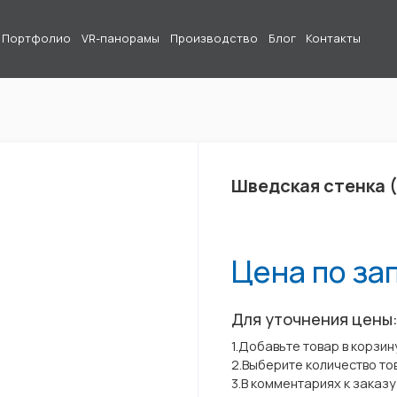
Портфолио
VR-панорамы
Производство
Блог
Контакты
Шведская стенка (
Цена по за
Для уточнения цены
1.Добавьте товар в корзин
2.Выберите количество то
3.В комментариях к заказ