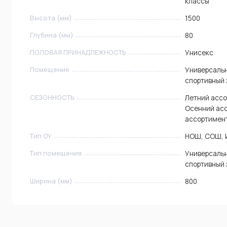
классы
Высота (мм)
1500
Глубина (мм)
80
ПОЛОВАЯ ПРИНАДЛЕЖНОСТЬ
Унисекс
Помещение
Универсальн
спортивный 
СЕЗОННОСТЬ
Летний ассо
Осенний ас
ассортимен
Тип ОУ
НОШ, СОШ, 
Тип помещения
Универсальн
спортивный 
Ширина (мм)
800