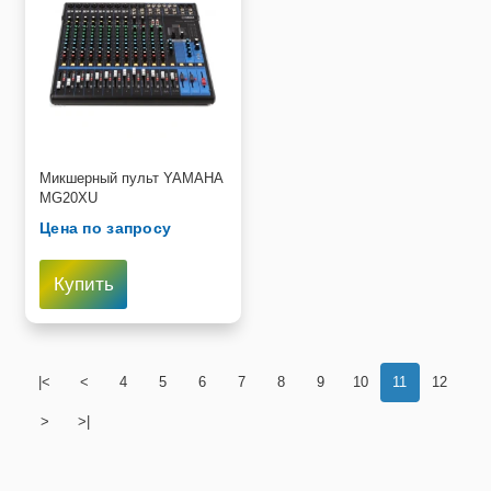
Микшерный пульт YAMAHA
MG20XU
Цена по запросу
Купить
|<
<
4
5
6
7
8
9
10
11
12
>
>|