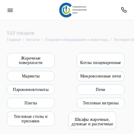
Современное
оборудование
школ
Безопасность
519 товаров
Главная
Каталог
Пищевое оборудование и инвентарь
Тепловое о
Звуковое оборудование
Жарочные
Интерактивное оборудование
поверхности
Котлы пищеварочные
Компьютерное и цифровое оборудование
Мармиты
Микроволновые печи
Мебель
Пароконвектоматы
Печи
Оборудование
Плиты
Тепловые витрины
Оборудование для овз
Тепловые столы и
Шкафы жарочные,
прилавки
духовые и растоечные
Оборудование уличное и для прилегающей
территории