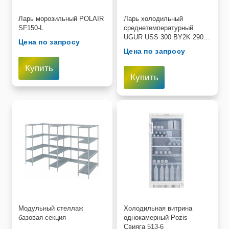
Пищевое оборудование и инвентарь
Ларь морозильный POLAIR
Ларь холодильный
SF150-L
среднетемпературный
UGUR USS 300 BY2K 290л,
Робототехника
Цена по запросу
0-10 °С, 1056х665х895мм
Цена по запросу
Белый
Спортивное оборудование и инвентарь
Купить
Купить
Фото, видео и аксессуары
Цифровые лаборатории
Модульный стеллаж
Холодильная витрина
базовая секция
однокамерный Pozis
Свияга 513-6