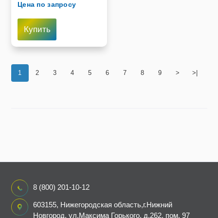
Цена по запросу
Купить
1
2
3
4
5
6
7
8
9
>
>|
8 (800) 201-10-12
603155, Нижегородская область,г.Нижний
Новгород, ул.Максима Горького, д.262, пом. 97