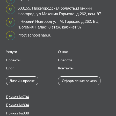
Пищевое оборудование и инвентарь
603155, Нижегородская область,г.Нижний
Новгород, ул.Максима Горького, д.262, пом. 97
Робототехника
г. Нижний Новгород ул .М. Горького д.262. БЦ
"Богемия Палас" 8 этаж, кабинет 97
Спортивное оборудование и инвентарь
info@schoolsnab.ru
Фото, видео и аксессуары
Услуги
О нас
Цифровые лаборатории
Проекты
Новости
Блог
Контакты
Дизайн-проект
Оформление заказа
Приказ №704
Приказ №804
Приказ №838