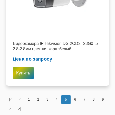
Видеокамера IP Hikvision DS-2CD2T23G0-I5
2.8-2.8мм цветная корп.:белый
Цена по запросу
Купить
|<
<
1
2
3
4
5
6
7
8
9
>
>|