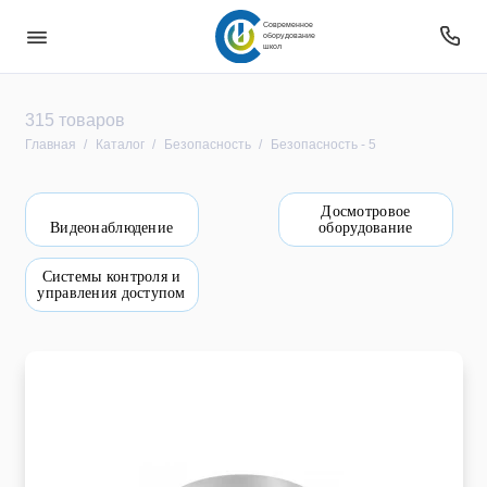
Современное
оборудование
школ
Безопасность
315 товаров
Главная
Каталог
Безопасность
Безопасность - 5
Звуковое оборудование
Досмотровое
Интерактивное оборудование
Видеонаблюдение
оборудование
Компьютерное и цифровое оборудование
Системы контроля и
управления доступом
Мебель
Оборудование
Оборудование для овз
Оборудование уличное и для прилегающей
территории