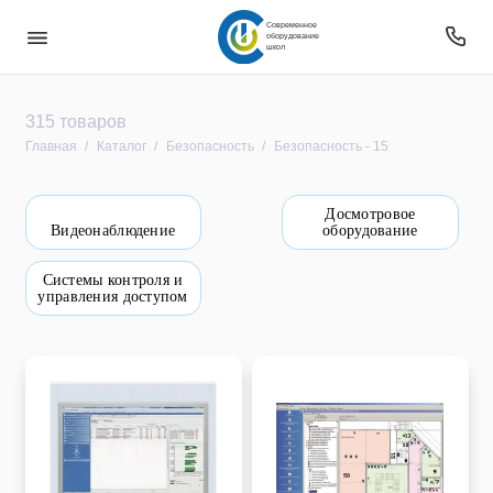
Современное
оборудование
школ
Безопасность
315 товаров
Главная
Каталог
Безопасность
Безопасность - 15
Звуковое оборудование
Досмотровое
Интерактивное оборудование
Видеонаблюдение
оборудование
Компьютерное и цифровое оборудование
Системы контроля и
управления доступом
Мебель
Оборудование
Оборудование для овз
Оборудование уличное и для прилегающей
территории