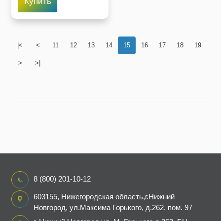
Купить
|<
<
11
12
13
14
15
16
17
18
19
>
>|
8 (800) 201-10-12
603155, Нижегородская область,г.Нижний
Новгород, ул.Максима Горького, д.262, пом. 97