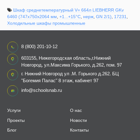
Шкаф среднетемпературный V= 664л LIEBHERR GKv
6460 (747х750х2064 мм
,
+1...+15°C
,
нерж
,
GN 2/1)
,
17231
,
Холодильные шкафы промышленные
8 (800) 201-10-12
603155, Нижегородская область,г.Нижний
Новгород, ул.Максима Горького, д.262, пом. 97
г. Нижний Новгород ул .М. Горького д.262. БЦ
"Богемия Палас" 8 этаж, кабинет 97
info@schoolsnab.ru
Услуги
О нас
Проекты
Новости
Блог
Контакты