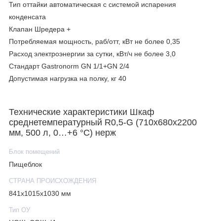
Тип оттайки автоматическая с системой испарения
конденсата
Клапан Шредера +
Потребляемая мощность, раб/отт, кВт не более 0,35
Расход электроэнергии за сутки, кВт/ч не более 3,0
Стандарт Gastronorm GN 1/1+GN 2/4
Допустимая нагрузка на полку, кг 40
Размер полки, мм 530x450
Кол-во полок 5
Технические характеристики Шкаф
Подсветка +
среднетемпературный R0,5-G (710х680х2200
Замок +
мм, 500 л, 0…+6 °C) нерж
Система электропитания, В/Гц 230/50
Блок помещений
Логистическая информация:
Пищеблок
Вес нетто, кг 95
Вес брутто, кг 115
СТРАНА ПРОИСХОЖДЕНИЯ
Размеры в упаковке, мм 790х740х2290
841х1015х1030 мм
Тип ОУ