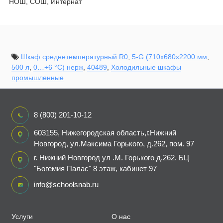
НОШ, СОШ, Интернат
Шкаф среднетемпературный R0
,
5-G (710х680х2200 мм
,
500 л
,
0…+6 °C) нерж
,
40489
,
Холодильные шкафы
промышленные
8 (800) 201-10-12
603155, Нижегородская область,г.Нижний
Новгород, ул.Максима Горького, д.262, пом. 97
г. Нижний Новгород ул .М. Горького д.262. БЦ
"Богемия Палас" 8 этаж, кабинет 97
info@schoolsnab.ru
Услуги
О нас