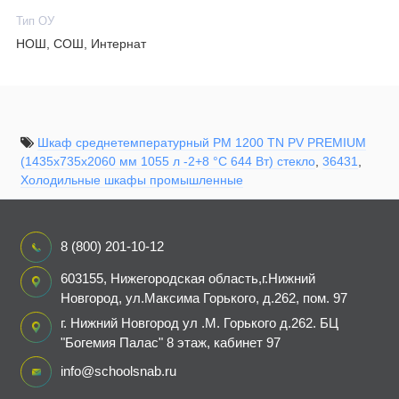
Тип ОУ
НОШ, СОШ, Интернат
Шкаф среднетемпературный PM 1200 TN PV PREMIUM
(1435х735х2060 мм 1055 л -2+8 °C 644 Вт) стекло
,
36431
,
Холодильные шкафы промышленные
8 (800) 201-10-12
603155, Нижегородская область,г.Нижний
Новгород, ул.Максима Горького, д.262, пом. 97
г. Нижний Новгород ул .М. Горького д.262. БЦ
"Богемия Палас" 8 этаж, кабинет 97
info@schoolsnab.ru