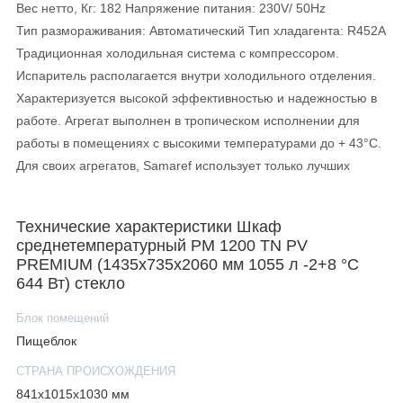
Вес нетто, Кг: 182 Напряжение питания: 230V/ 50Hz
Тип размораживания: Автоматический Тип хладагента: R452A
Традиционная холодильная система с компрессором.
Испаритель располагается внутри холодильного отделения.
Характеризуется высокой эффективностью и надежностью в
работе. Агрегат выполнен в тропическом исполнении для
работы в помещениях с высокими температурами до + 43°C.
Для своих агрегатов, Samaref использует только лучших
производителей компрессоров по всему миру.
Технические характеристики Шкаф
среднетемпературный PM 1200 TN PV
PREMIUM (1435х735х2060 мм 1055 л -2+8 °C
644 Вт) стекло
Блок помещений
Пищеблок
СТРАНА ПРОИСХОЖДЕНИЯ
841х1015х1030 мм