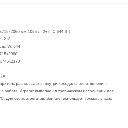
15х2060 мм 1055 л -2+8 °C 644 Вт)
: -2+8
ть, W: 644
x715x2060
95x745x2170
52A
аритель располагается внутри холодильного отделения.
в работе. Агрегат выполнен в тропическом исполнении для
. Для своих агрегатов, Samaref использует только лучших