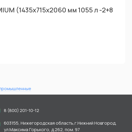
UM (1435х715х2060 мм 1055 л -2+8
 промышленные
8 (800) 201-10-12
603155, Нижегородская область,г.Нижний Новгород,
ул.Максима Горького, д.262, пом. 97