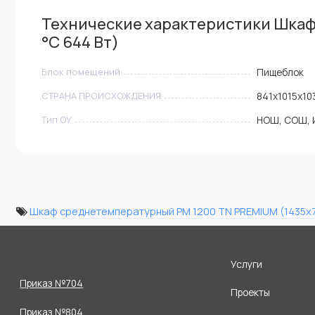
Технические характеристики Шкаф
°C 644 Вт)
Блок помещений
Пищеблок
СТРАНА ПРОИСХОЖДЕНИЯ
841х1015х10
Тип ОУ
НОШ, СОШ, 
Шкаф среднетемпературный PM 1200 TN PREMIUM (1435х71
Услуги
Приказ №704
Проекты
Приказ №804