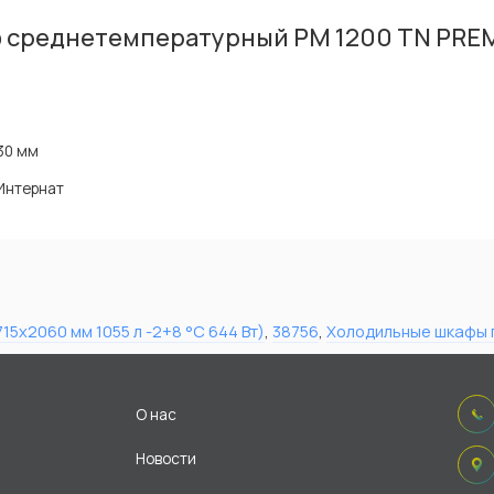
 среднетемпературный PM 1200 TN PREMI
30 мм
Интернат
5х2060 мм 1055 л -2+8 °C 644 Вт)
,
38756
,
Холодильные шкафы
О нас
Новости