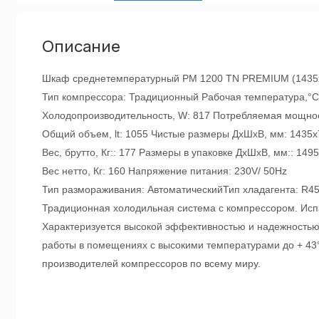
Описание
Шкаф среднетемпературный PM 1200 TN PREMIUM (1435х7
Тип компрессора: Традиционный Рабочая температура,°C
Холодопроизводительность, W: 817 Потребляемая мощнос
Общий объем, lt: 1055 Чистые размеры ДxШxВ, мм: 1435
Вес, брутто, Кг:: 177 Размеры в упаковке ДxШxВ, мм:: 14
Вес нетто, Кг: 160 Напряжение питания: 230V/ 50Hz
Тип размораживания: АвтоматическийТип хладагента: R4
Традиционная холодильная система с компрессором. Исп
Характеризуется высокой эффективностью и надежностью 
работы в помещениях с высокими температурами до + 43°C
производителей компрессоров по всему миру.