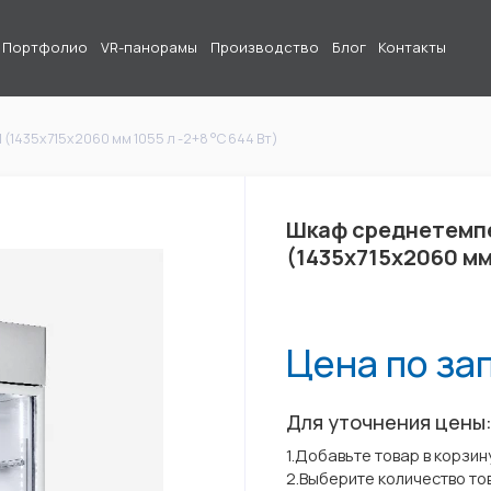
Портфолио
VR-панорамы
Производство
Блог
Контакты
(1435х715х2060 мм 1055 л -2+8 °C 644 Вт)
Шкаф среднетемп
(1435х715х2060 мм 
Цена по за
Для уточнения цены
1.Добавьте товар в корзин
2.Выберите количество то