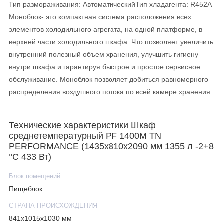
Тип размораживания: АвтоматическийТип хладагента: R452A
Моноблок- это компактная система расположения всех
элементов холодильного агрегата, на одной платформе, в
верхней части холодильного шкафа. Что позволяет увеличить
внутренний полезный объем хранения, улучшить гигиену
внутри шкафа и гарантируя быстрое и простое сервисное
обслуживание. Моноблок позволяет добиться равномерного
распределения воздушного потока по всей камере хранения.
Агрегаты SAMAREF выполнены в тропическом исполнении
для работы в помещениях с высокими температурами до +
Технические характеристики Шкаф
43°C.
среднетемпературный PF 1400М TN
PERFORMANCE (1435х810х2090 мм 1355 л -2+8
°C 433 Вт)
Блок помещений
Пищеблок
СТРАНА ПРОИСХОЖДЕНИЯ
841х1015х1030 мм