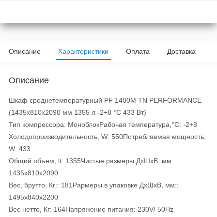
Описание
Характеристики
Оплата
Доставка
Описание
Шкаф среднетемпературный PF 1400М TN PERFORMANCE
(1435х810х2090 мм 1355 л -2+8 °C 433 Вт)
Тип компрессора: МоноблокРабочая температура,°C: -2+8
Холодопроизводительность, W: 550Потребляемая мощность,
W: 433
Общий объем, lt: 1355Чистые размеры ДxШxВ, мм:
1435x810x2090
Вес, брутто, Кг:: 181Рармеры в упаковке ДxШxВ, мм::
1495x840x2200
Вес нетто, Кг: 164Напряжение питания: 230V/ 50Hz