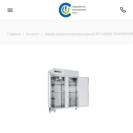
Современное
оборудование
школ
Главная
Каталог
Шкаф среднетемпературный PF 1400М TN PERFORM