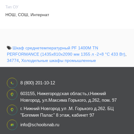
Тип ОУ
НОШ, СОШ, Интернат
Шкаф среднетемпературный PF 1400М TN
PERFORMANCE (1435х810х2090 мм 1355 л -2+8 °C 433 Вт)
,
34774
,
Холодильные шкафы промышленные
8 (800) 201-10-12
603155, Нижегородская область,г.Нижний
Новгород, ул.Максима Горького, д.262, пом. 97
г. Нижний Новгород ул .М. Горького д.262. БЦ
"Богемия Палас" 8 этаж, кабинет 97
info@schoolsnab.ru