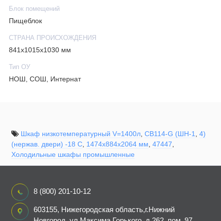
Блок помещений
Пищеблок
СТРАНА ПРОИСХОЖДЕНИЯ
841х1015х1030 мм
Тип ОУ
НОШ, СОШ, Интернат
Шкаф низкотемпературный V=1400л
,
CB114-G (ШН-1
,
4)
(нержав. двери) -18 С
,
1474х884х2064 мм
,
47447
,
Холодильные шкафы промышленные
8 (800) 201-10-12
603155, Нижегородская область,г.Нижний
Новгород, ул.Максима Горького, д.262, пом. 97