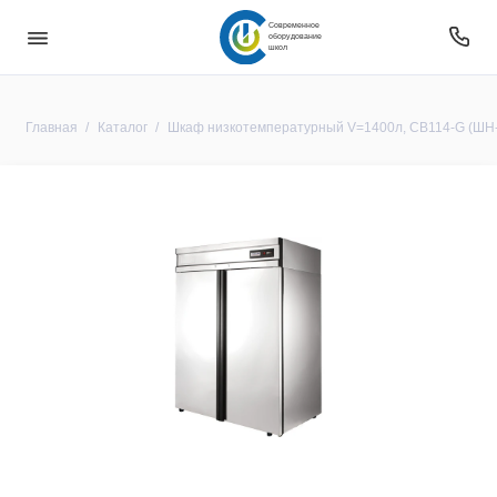
Современное
оборудование
школ
Главная
Каталог
Шкаф низкотемпературный V=1400л, CB114-G (ШН-1,