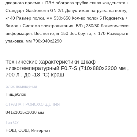
дверного проема + ПЭН обогрева трубки слива конденсата +
Стандарт Gastronorm GN 2/1 Допустимая нагрузка на полку,
кг 40 Размер полки, мм 530x650 Кол-во полок 5 Подсветка +
Замок + Система электропитания, В/Гц 230/50 Логистическая
информация: Вес нетто, кг 150 Вес брутто, кг 170 Размеры в
упаковке, мм 790х940х2290
Технические характеристики Шкаф
низкотемпературный F0.7-S (710х880х2200 мм ,
700 л , до -18 °C) краш
Блок помещений
Пищеблок
СТРАНА ПРОИСХОЖДЕНИЯ
841х1015х1030 мм
Тип ОУ
НОШ, СОШ, Интернат