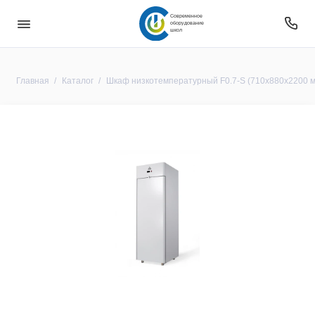
Современное
оборудование
школ
Главная
Каталог
Шкаф низкотемпературный F0.7-S (710х880х2200 мм ,