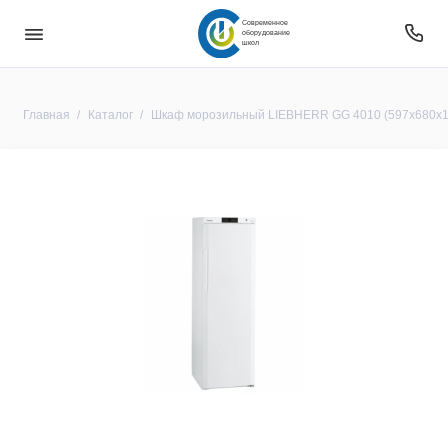
Современное
оборудование
школ
Главная
Каталог
Шкаф морозильный LIEBHERR GG 4010 (597х680х1900