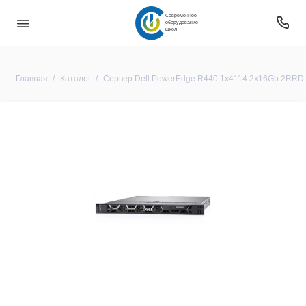
Современное
оборудование
школ
Главная
Каталог
Сервер Dell PowerEdge R440 1x4114 2x16Gb 2RRD 