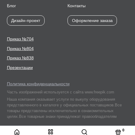
Блог
Контакты
Дизайн-проект
Оформление заказа
Приказ №704
Приказ №804
Приказ №838
Презентации
Политика конфиденциальности
Часть изображений используется с сайта www.freepik.com
Наша компания оказывает услуги по выкупу оборудования
представленного в каталоге у официальных поставщиков.Все
товары представлены исключительно в ознакомительных
целях.Все товарные знаки принадлежат правообладателям
Подписывайтесь
0
на нас в соцсетях: