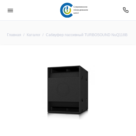
Современное
оборудование
школ
Главная
Каталог
Сабвуфер пассивный TURBOSOUND NuQ118B