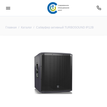
Современное
оборудование
школ
Главная
Каталог
Сабвуфер активный TURBOSOUND IP12B