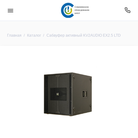
Современное
оборудование
школ
Главная
Каталог
Сабвуфер активный KV2AUDIO EX2.5 LTD