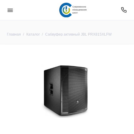
Современное
оборудование
школ
Главная
Каталог
Сабвуфер активный JBL PRX815XLFW