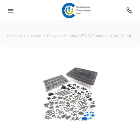
Современное
оборудование
школ
Главная
Каталог
Ресурсный набор VEX IQ Foundation Add-On Kit