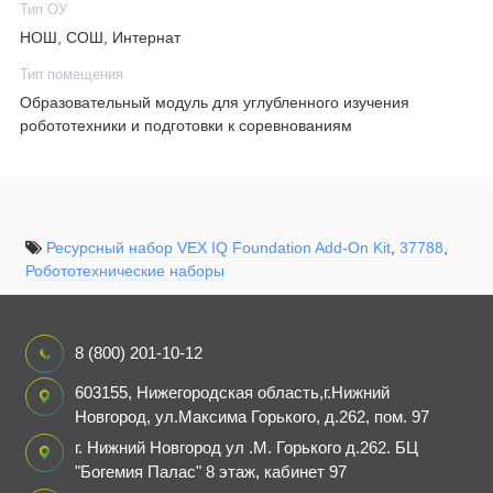
Тип ОУ
НОШ, СОШ, Интернат
Тип помещения
Образовательный модуль для углубленного изучения
робототехники и подготовки к соревнованиям
Ресурсный набор VEX IQ Foundation Add-On Kit
,
37788
,
Робототехнические наборы
8 (800) 201-10-12
603155, Нижегородская область,г.Нижний
Новгород, ул.Максима Горького, д.262, пом. 97
г. Нижний Новгород ул .М. Горького д.262. БЦ
"Богемия Палас" 8 этаж, кабинет 97