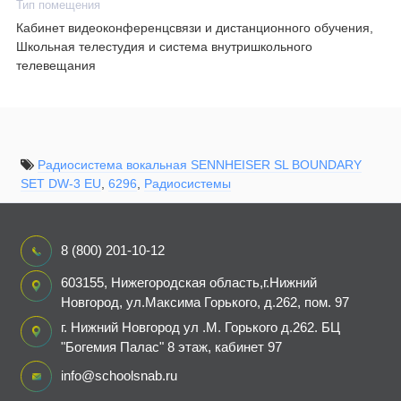
Тип помещения
Кабинет видеоконференцсвязи и дистанционного обучения,
Школьная телестудия и система внутришкольного
телевещания
Радиосистема вокальная SENNHEISER SL BOUNDARY
SET DW-3 EU
,
6296
,
Радиосистемы
8 (800) 201-10-12
603155, Нижегородская область,г.Нижний
Новгород, ул.Максима Горького, д.262, пом. 97
г. Нижний Новгород ул .М. Горького д.262. БЦ
"Богемия Палас" 8 этаж, кабинет 97
info@schoolsnab.ru