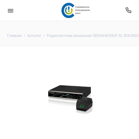
Современное
оборудование
школ
Главная
Каталог
Радиосистема вокальная SENNHEISER SL BOUND