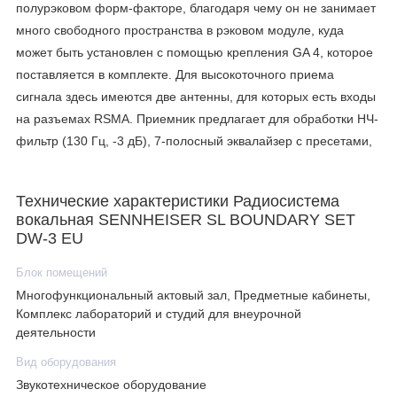
полурэковом форм-факторе, благодаря чему он не занимает
много свободного пространства в рэковом модуле, куда
может быть установлен с помощью крепления GA 4, которое
поставляется в комплекте. Для высокоточного приема
сигнала здесь имеются две антенны, для которых есть входы
на разъемах RSMA. Приемник предлагает для обработки НЧ-
фильтр (130 Гц, -3 дБ), 7-полосный эквалайзер с пресетами,
а также несколько предустановленных режимов звучания для
разных типов голоса.
Технические характеристики Радиосистема
вокальная SENNHEISER SL BOUNDARY SET
DW-3 EU
Блок помещений
Многофункциональный актовый зал, Предметные кабинеты,
Комплекс лабораторий и студий для внеурочной
деятельности
Вид оборудования
Звукотехническое оборудование